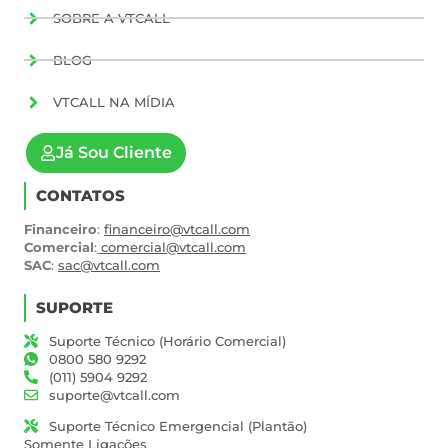
SOBRE A VTCALL
BLOG
VTCALL NA MÍDIA
Já Sou Cliente
CONTATOS
Financeiro
:
financeiro@vtcall.com
Comercial
:
comercial@vtcall.com
SAC
:
sac@vtcall.com
SUPORTE
Suporte Técnico (Horário Comercial)
0800 580 9292
(011) 5904 9292
suporte@vtcall.com
Suporte Técnico Emergencial (Plantão)
Somente Ligações