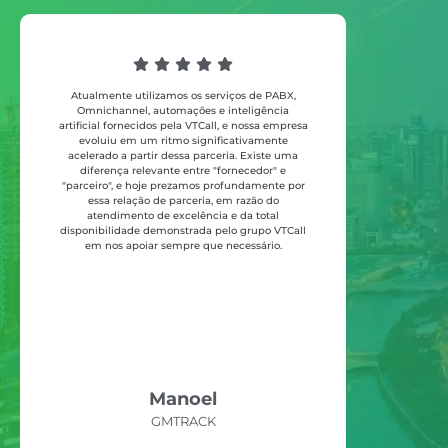
Atualmente utilizamos os serviços de PABX,
A VTCal
Omnichannel, automações e inteligência
Odapel, 
artificial fornecidos pela VTCall, e nossa empresa
chat o
evoluiu em um ritmo significativamente
início 
acelerado a partir dessa parceria. Existe uma
bem aten
diferença relevante entre "fornecedor" e
e soluçõ
"parceiro", e hoje prezamos profundamente por
supo
essa relação de parceria, em razão do
prest
atendimento de excelência e da total
apenas m
disponibilidade demonstrada pelo grupo VTCall
para a
em nos apoiar sempre que necessário.
uma emp
seus
Manoel
GMTRACK
Odape