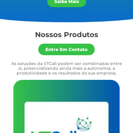
Saiba Mais
Nossos Produtos
Entre Em Contato
As soluções da VTCall podem ser combinadas entre
si, potencializando ainda mais a autonomia, a
produtividade e os resultados da sua empresa.
Se
In
Te
de
ún