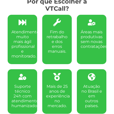
Por que Escolher a
VTCall?
Atendimento
Fim do
Áreas mais
muito
retrabalho
produtivas
mais ágil
e dos
sem novas
profissional
erros
contratações.
e
manuais.
monitorado.
Suporte
Mais de 25
Atuação
técnico
anos de
no Brasil e
24h com
experiência
em
atendimento
no
outros
humanizado.
mercado.
países.