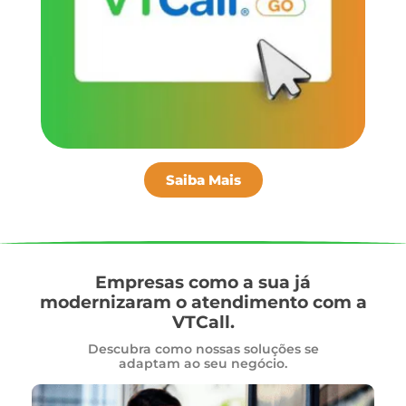
fu
au
co
VTC
Saiba Mais
Empresas como a sua já
modernizaram o atendimento com a
VTCall.
Descubra como nossas soluções se
adaptam ao seu negócio.