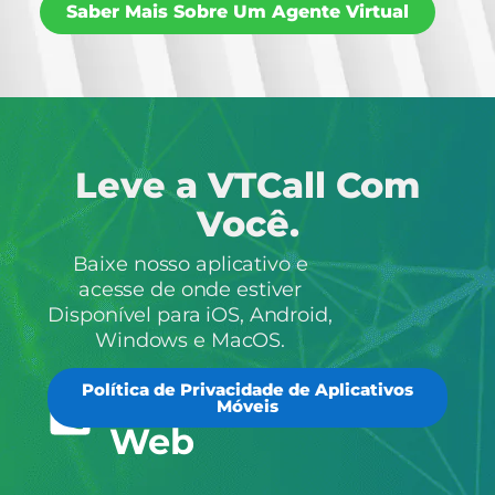
Saber Mais Sobre Um Agente Virtual
Leve a VTCall Com
Você.
Baixe nosso aplicativo e
acesse de onde estiver
Disponível para iOS, Android,
Windows e MacOS.
Softphone
Política de Privacidade de Aplicativos
Móveis
Web