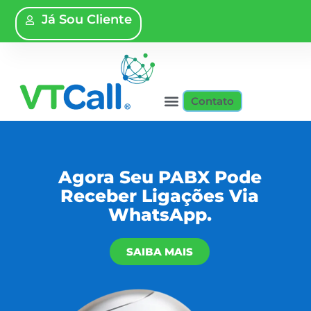
Já Sou Cliente
Contato
Agora Seu PABX Pode
Receber Ligações Via
WhatsApp.
SAIBA MAIS