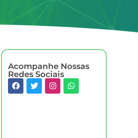
Acompanhe Nossas
Redes Sociais
Quer Saber Mais?
Fale Com Um Especialista da
VTCall Agora Mesmo